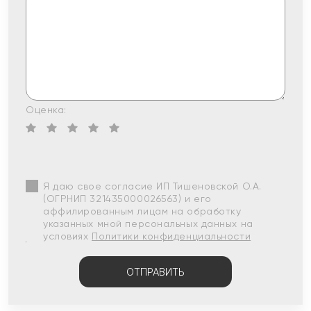
Оценка:
Я даю свое согласие ИП Тишеновской О.А.
(ОГРНИП 321435000026563) и его
аффилированным лицам на обработку
указанных мной персональных данных на
условиях
Политики конфиденциальности
ОТПРАВИТЬ