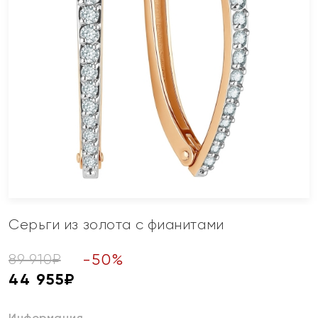
Серьги из золота с фианитами
-
50
%
89 910
₽
44 955
₽
Информация