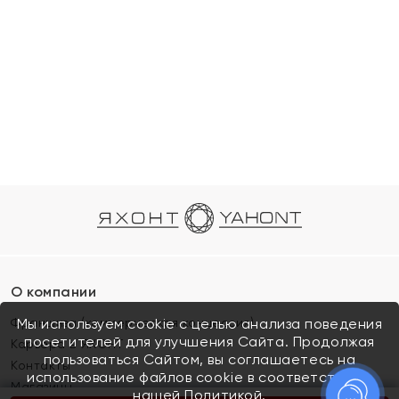
О компании
Франшиза (коммерческая концессия)
Мы используем cookie с целью анализа поведения
посетителей для улучшения Сайта. Продолжая
Карьера в ЯХОНТ
пользоваться Сайтом, вы соглашаетесь на
Контакты
использование файлов cookie в соответствии с
Магазины
нашей
Политикой.