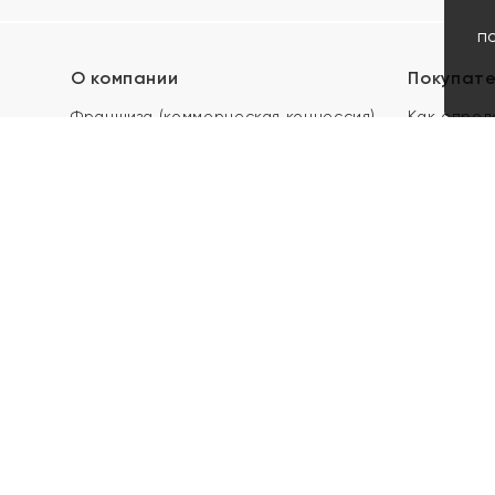
п
О компании
Покупат
Франшиза (коммерческая концессия)
Как опред
Карьера в ЯХОНТ
Акции
Контакты
Скупка и 
Магазины
Отзывы
Электронн
Правила п
подарочны