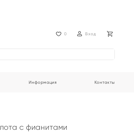
0
Вход
Информация
Контакты
олота с фианитами