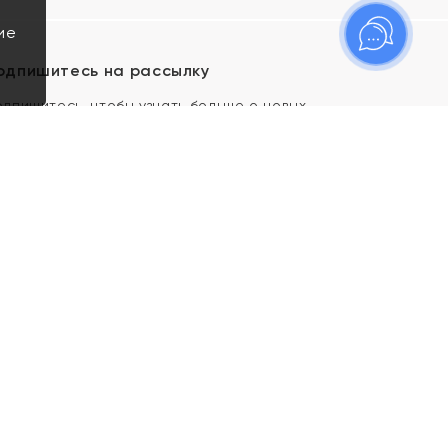
ие
одпишитесь на рассылку
одпишитесь, чтобы узнать больше о новых
оступлениях, новостях и спецпредложениях Яхонт!
Я даю свое согласие ИП Тишеновской О.А.
(ОГРНИП 321435000026563) и его
аффилированным лицам на обработку указанных
мной персональных данных на условиях
Политики
конфиденциальности