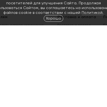
посетителей для улучшения Сайта. Продолжая
ользоваться Сайтом, вы соглашаетесь на использован
файлов cookie в соответствии с нашей
Политикой.
елям
Доставка и оплата
П
Хорошо
елить размер украшения
Доставка и оплата
П
п
обмен золота
ый подарочный сертификат
ользования Электронным
м сертификатом «Яхонт»