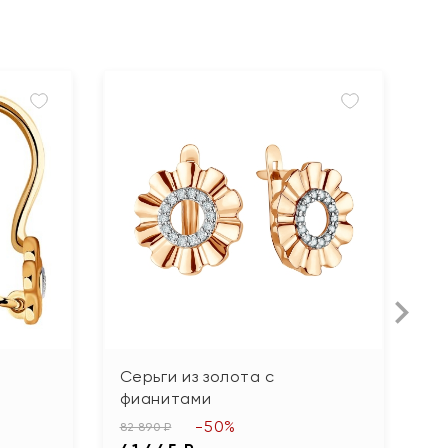
Серьги из золота с
С
фианитами
ф
-50%
82 890 ₽
88