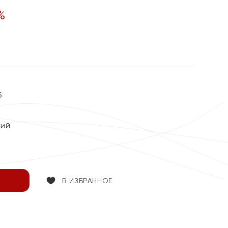
%
5
кий
В ИЗБРАННОЕ