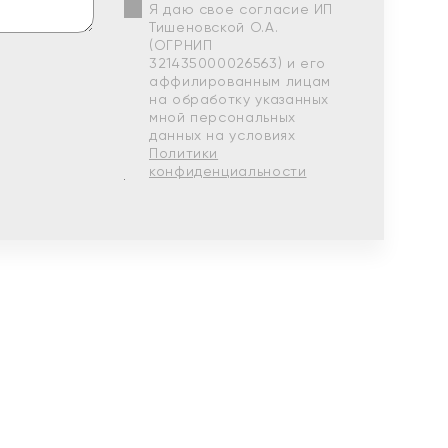
Я даю свое согласие ИП
Тишеновской О.А.
(ОГРНИП
321435000026563) и его
аффилированным лицам
на обработку указанных
мной персональных
данных на условиях
Политики
конфиденциальности