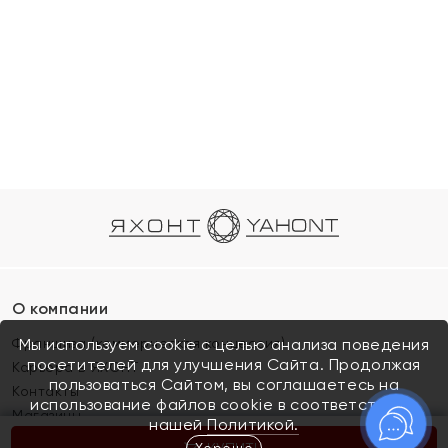
О компании
Франшиза (коммерческая концессия)
Мы используем cookie с целью анализа поведения
посетителей для улучшения Сайта. Продолжая
Карьера в ЯХОНТ
пользоваться Сайтом, вы соглашаетесь на
Контакты
использование файлов cookie в соответствии с
Магазины
нашей
Политикой.