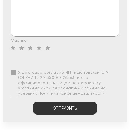
Оценка:
Я даю свое согласие ИП Тишеновской О.А.
(ОГРНИП 321435000026563) и его
аффилированным лицам на обработку
указанных мной персональных данных на
условиях
Политики конфиденциальности
ОТПРАВИТЬ