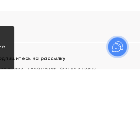
ие
одпишитесь на рассылку
одпишитесь, чтобы узнать больше о новых
оступлениях, новостях и спецпредложениях Яхонт!
Я даю свое согласие ИП Тишеновской О.А.