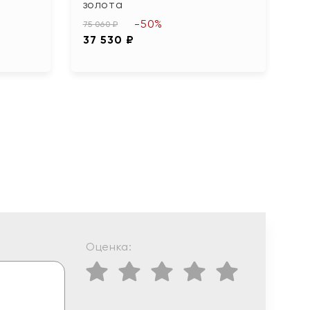
золота
55
-50%
2
75 060 ₽
37 530 ₽
Оценка: