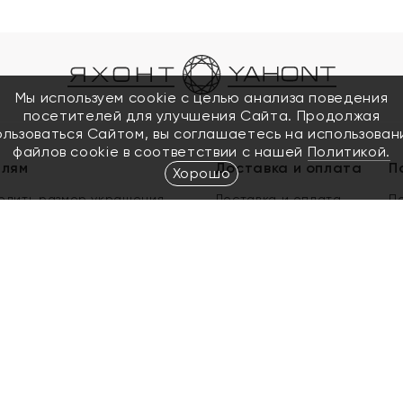
Мы используем cookie с целью анализа поведения
посетителей для улучшения Сайта. Продолжая
ользоваться Сайтом, вы соглашаетесь на использован
файлов cookie в соответствии с нашей
Политикой.
елям
Доставка и оплата
П
Хорошо
елить размер украшения
Доставка и оплата
П
п
обмен золота
ый подарочный сертификат
ользования Электронным
м сертификатом «Яхонт»