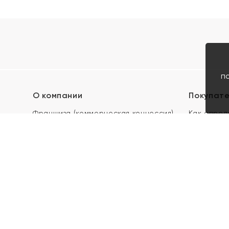
п
О компании
Покупат
Франшиза (коммерческая концессия)
Как опред
Карьера в ЯХОНТ
Акции
Контакты
Скупка и 
Магазины
Отзывы
Электронн
Правила п
подарочны