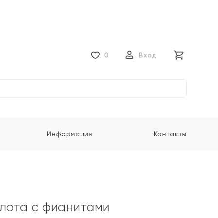
0
Вход
Информация
Контакты
олота с фианитами