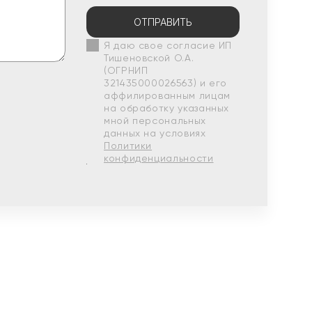
ОТПРАВИТЬ
Я даю свое согласие ИП
Тишеновской О.А.
(ОГРНИП
321435000026563) и его
аффилированным лицам
на обработку указанных
мной персональных
данных на условиях
Политики
конфиденциальности