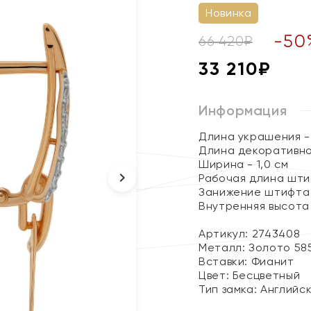
Новинка
-
50
66 420
₽
33 210
₽
Информация
Длина украшения - 
Длина декоративног
Ширина - 1,0 см
Рабочая длина штиф
Занижение штифта 
Внутренняя высота 
Артикул: 2743408
Металл:
Золото 58
Вставки:
Фианит
Цвет:
Бесцветный
Тип замка:
Английс