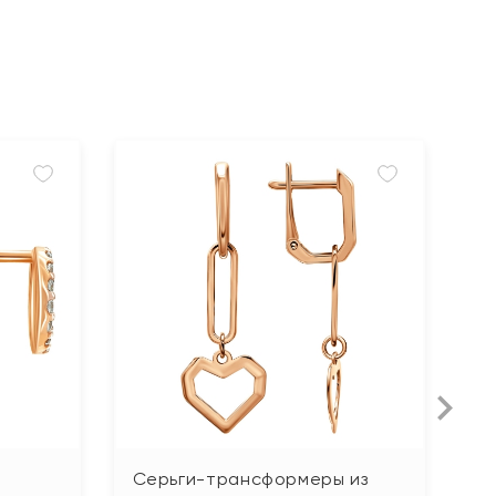
Л
Серьги-трансформеры из
С