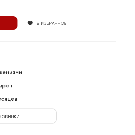
В ИЗБРАННОЕ
шениями
зврат
есяцев
НОВИНКИ