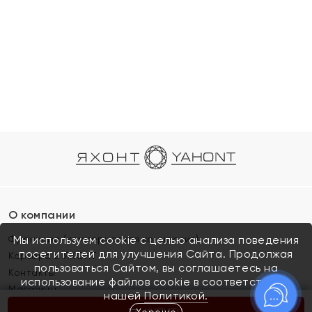
О компании
Франшиза (коммерческая концессия)
Мы используем cookie с целью анализа поведения
посетителей для улучшения Сайта. Продолжая
Карьера в ЯХОНТ
пользоваться Сайтом, вы соглашаетесь на
Контакты
использование файлов cookie в соответствии с
Магазины
нашей
Политикой.