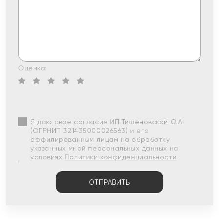
Оценка:
Я даю свое согласие ИП Тишеновской О.А.
(ОГРНИП 321435000026563) и его
аффилированным лицам на обработку
указанных мной персональных данных на
условиях
Политики конфиденциальности
ОТПРАВИТЬ