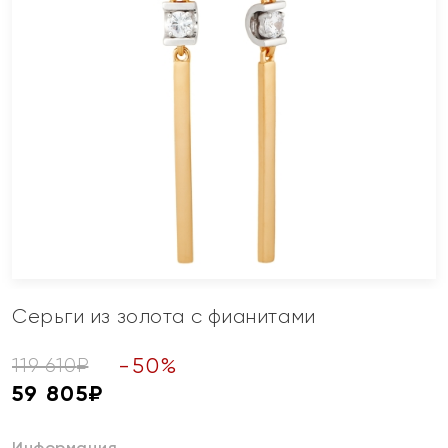
Серьги из золота с фианитами
-
50
%
119 610
₽
59 805
₽
Информация