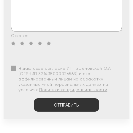
Оценка:
Я даю свое согласие ИП Тишеновской О.А.
(ОГРНИП 321435000026563) и его
аффилированным лицам на обработку
указанных мной персональных данных на
условиях
Политики конфиденциальности
ОТПРАВИТЬ