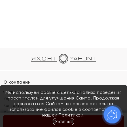
О компании
Франшиза (коммерческая концессия)
Мы используем cookie с целью анализа поведения
посетителей для улучшения Сайта. Продолжая
Карьера в ЯХОНТ
пользоваться Сайтом, вы соглашаетесь на
Контакты
использование файлов cookie в соответствии с
Магазины
нашей
Политикой.
Хорошо
КУПИТЬ
Покупателям