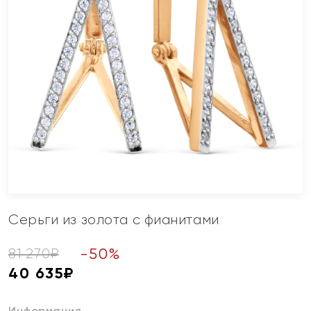
Серьги из золота с фианитами
-
50
%
81 270
₽
40 635
₽
Информация