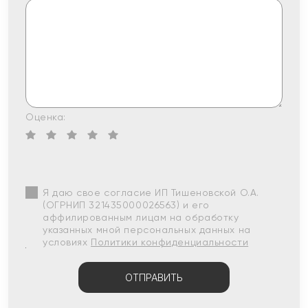
Оценка:
Я даю свое согласие ИП Тишеновской О.А.
(ОГРНИП 321435000026563) и его
аффилированным лицам на обработку
указанных мной персональных данных на
условиях
Политики конфиденциальности
ОТПРАВИТЬ