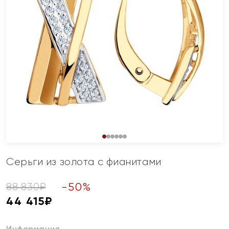
Серьги из золота с фианитами
-
50
%
88 830
₽
44 415
₽
Информация