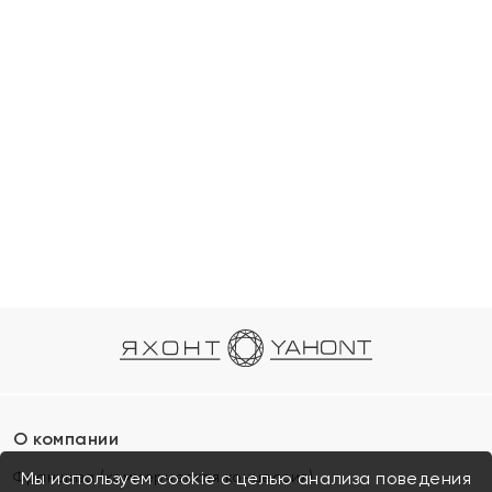
О компании
Франшиза (коммерческая концессия)
Мы используем cookie с целью анализа поведения