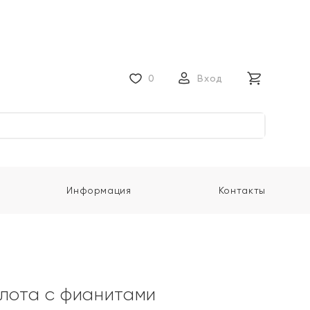
0
Вход
Информация
Контакты
олота с фианитами