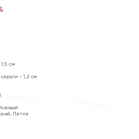
%
1,5 см
серьги - 1,2 см
5
Розовый
ский, Петля