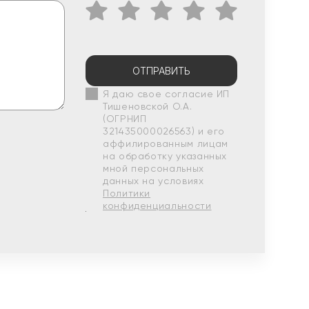
ОТПРАВИТЬ
Я даю свое согласие ИП
Тишеновской О.А.
(ОГРНИП
321435000026563) и его
аффилированным лицам
на обработку указанных
мной персональных
данных на условиях
Политики
конфиденциальности