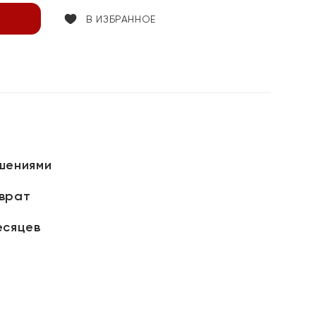
В ИЗБРАННОЕ
шениями
зврат
есяцев