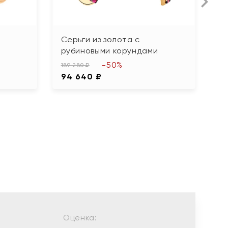
Серьги из золота с
С
рубиновыми корундами
ф
-50%
189 280 ₽
77
94 640 ₽
3
Оценка: