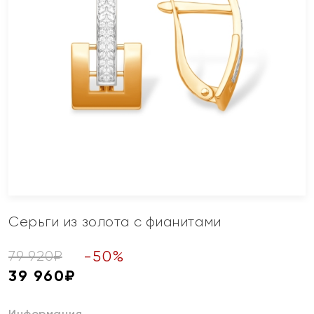
Серьги из золота с фианитами
-
50
%
79 920
₽
39 960
₽
Информация