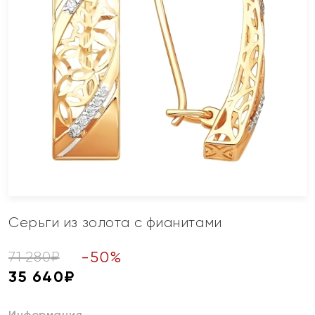
Серьги из золота с фианитами
-
50
%
71 280
₽
35 640
₽
Информация