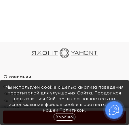
О компании
Франшиза (коммерческая концессия)
Мы используем cookie с целью анализа поведения
посетителей для улучшения Сайта. Продолжая
Карьера в ЯХОНТ
пользоваться Сайтом, вы соглашаетесь на
Контакты
использование файлов cookie в соответствии с
Магазины
нашей
Политикой.
Хорошо
КУПИТЬ
Покупателям