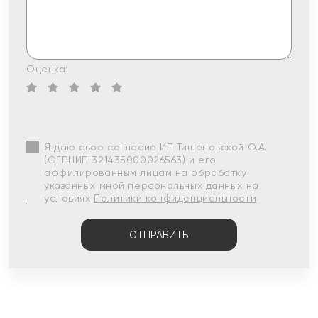
Оценка:
Я даю свое согласие ИП Тишеновской О.А.
(ОГРНИП 321435000026563) и его
аффилированным лицам на обработку
указанных мной персональных данных на
условиях
Политики конфиденциальности
ОТПРАВИТЬ