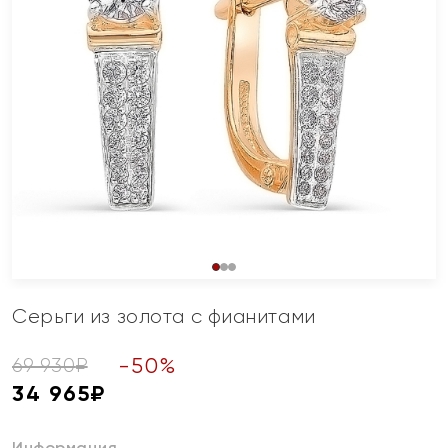
Серьги из золота с фианитами
-
50
%
69 930
₽
34 965
₽
Информация