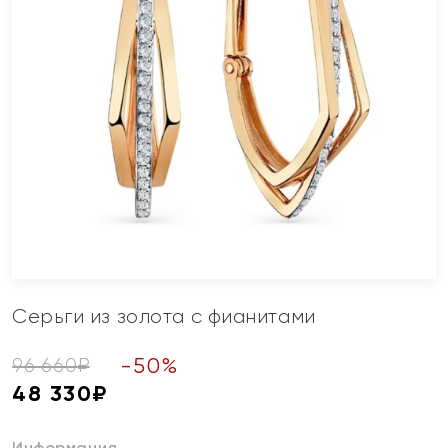
Серьги из золота с фианитами
-
50
%
96 660
₽
48 330
₽
Информация