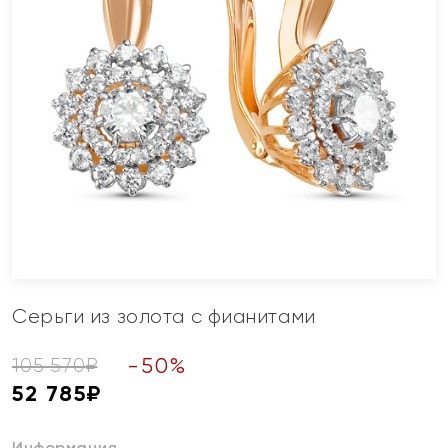
Серьги из золота с фианитами
-
50
%
105 570
₽
52 785
₽
Информация