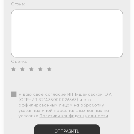
Отзыв:
Оценка:
Я даю свое согласие ИП Тишеновской О.А.
(ОГРНИП 321435000026563) и его
аффилированным лицам на обработку
указанных мной персональных данных на
условиях
Политики конфиденциальности
ОТПРАВИТЬ