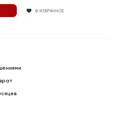
В ИЗБРАННОЕ
шениями
зврат
есяцев