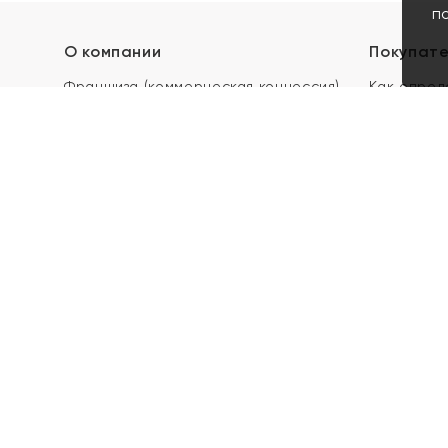
п
О компании
Покупат
Франшиза (коммерческая концессия)
Как опред
Карьера в ЯХОНТ
Акции
Контакты
Скупка и 
Магазины
Отзывы
Электронн
Правила п
подарочны