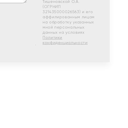
Тишеновской О.А.
(ОГРНИП
321435000026563) и его
аффилированным лицам
на обработку указанных
мной персональных
данных на условиях
Политики
конфиденциальности