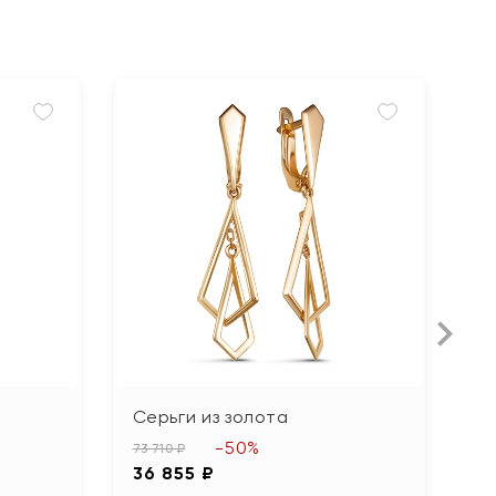
Серьги из золота
С
S
-50%
73 710 ₽
36 855 ₽
73