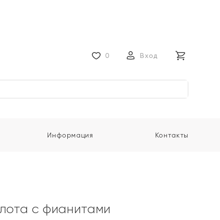
0
Вход
Информация
Контакты
олота с фианитами