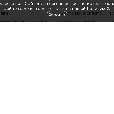
ользоваться Сайтом, вы соглашаетесь на использован
файлов cookie в соответствии с нашей
Политикой.
елям
Доставка и оплата
П
Хорошо
елить размер украшения
Доставка и оплата
П
п
обмен золота
ый подарочный сертификат
ользования Электронным
м сертификатом «Яхонт»