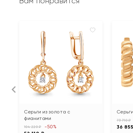
Вам понравится
Серьги из золота с
Серьги
фианитами
73 710 ₽
-50%
36 85
104 220 ₽