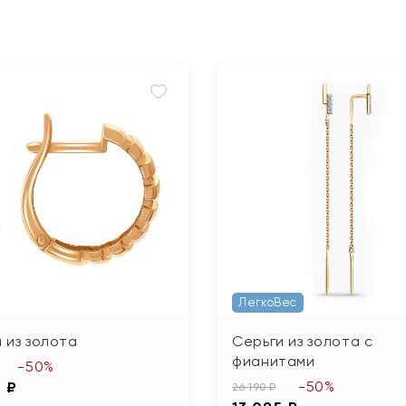
ЛегкоВес
 из золота
Серьги из золота с
фианитами
-50%
-50%
5 ₽
26 190 ₽