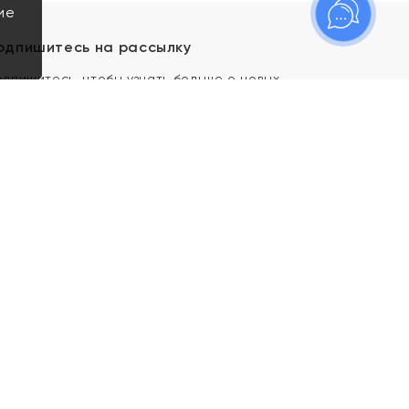
ие
одпишитесь на рассылку
одпишитесь, чтобы узнать больше о новых
оступлениях, новостях и спецпредложениях Яхонт!
Я даю свое согласие ИП Тишеновской О.А.
(ОГРНИП 321435000026563) и его
аффилированным лицам на обработку указанных
мной персональных данных на условиях
Политики
конфиденциальности