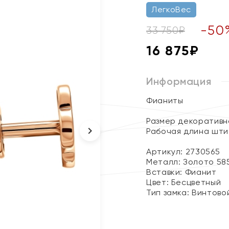
ЛегкоВес
-
50
33 750
₽
16 875
₽
Информация
Фианиты
Размер декоративно
Рабочая длина штиф
Артикул: 2730565
Металл:
Золото 58
Вставки:
Фианит
Цвет:
Бесцветный
Тип замка:
Винтово