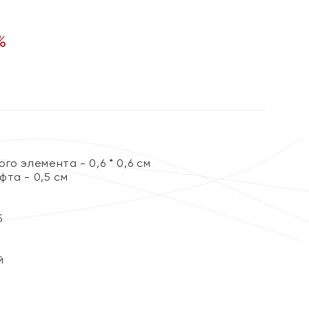
%
го элемента - 0,6 * 0,6 см
та - 0,5 см
5
й