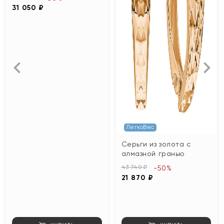
31 050 ₽
ЛегкоВес
Серьги из золота с
алмазной гранью
43 740 ₽
-50%
21 870 ₽