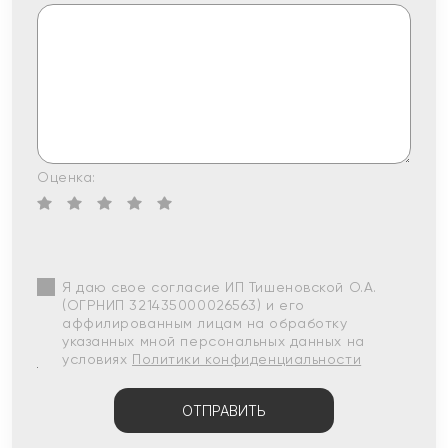
Оценка:
Я даю свое согласие ИП Тишеновской О.А.
(ОГРНИП 321435000026563) и его
аффилированным лицам на обработку
указанных мной персональных данных на
условиях
Политики конфиденциальности
ОТПРАВИТЬ