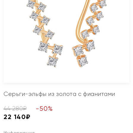
Серьги-эльфы из золота с фианитами
-
50
%
44 280
₽
22 140
₽
Информация