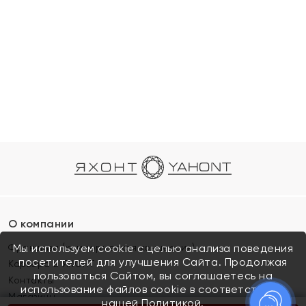
О компании
Франшиза (коммерческая концессия)
Мы используем cookie с целью анализа поведения
посетителей для улучшения Сайта. Продолжая
Карьера в ЯХОНТ
пользоваться Сайтом, вы соглашаетесь на
Контакты
использование файлов cookie в соответствии с
Магазины
нашей
Политикой.