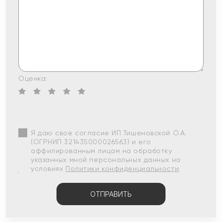
Оценка:
Я даю свое согласие ИП Тишеновской О.А.
(ОГРНИП 321435000026563) и его
аффилированным лицам на обработку
указанных мной персональных данных на
условиях
Политики конфиденциальности
ОТПРАВИТЬ