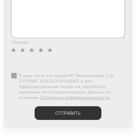
Оценка:
Я даю свое согласие ИП Тишеновской О.А.
(ОГРНИП 321435000026563) и его
аффилированным лицам на обработку
указанных мной персональных данных на
условиях
Политики конфиденциальности
ОТПРАВИТЬ