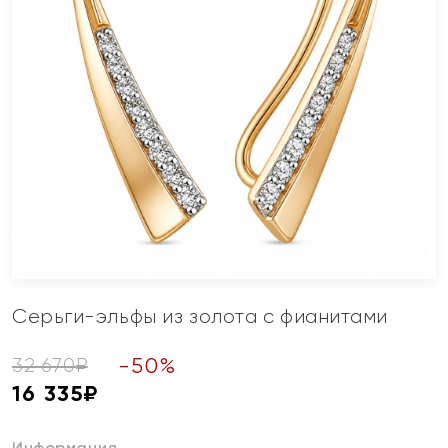
Серьги-эльфы из золота с фианитами
-
50
%
32 670
₽
16 335
₽
Информация