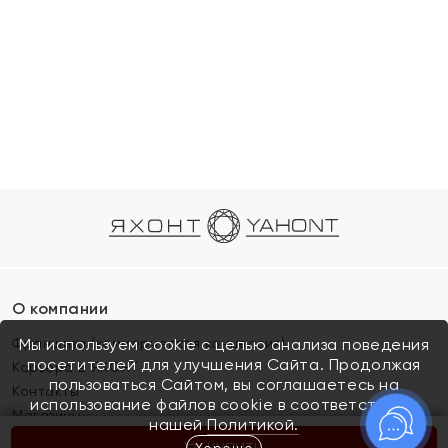
О компании
Франшиза (коммерческая концессия)
Мы используем cookie с целью анализа поведения
посетителей для улучшения Сайта. Продолжая
Карьера в ЯХОНТ
пользоваться Сайтом, вы соглашаетесь на
Контакты
использование файлов cookie в соответствии с
Магазины
нашей
Политикой.