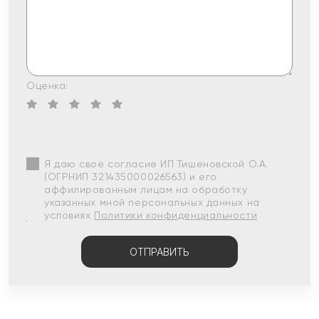
Оценка:
Я даю свое согласие ИП Тишеновской О.А.
(ОГРНИП 321435000026563) и его
аффилированным лицам на обработку
указанных мной персональных данных на
условиях
Политики конфиденциальности
ОТПРАВИТЬ