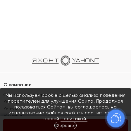
О компании
Франшиза (коммерческая концессия)
Мы используем cookie с целью анализа поведения
посетителей для улучшения Сайта. Продолжая
Карьера в ЯХОНТ
пользоваться Сайтом, вы соглашаетесь на
Контакты
использование файлов cookie в соответствии с
Магазины
нашей
Политикой.
Хорошо
КУПИТЬ
Покупателям