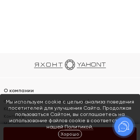
О компании
Франшиза (коммерческая концессия)
Мы используем cookie с целью анализа поведения
посетителей для улучшения Сайта. Продолжая
Карьера в ЯХОНТ
пользоваться Сайтом, вы соглашаетесь на
Контакты
использование файлов cookie в соответствии с
Магазины
нашей
Политикой.
Хорошо
КУПИТЬ
Покупателям