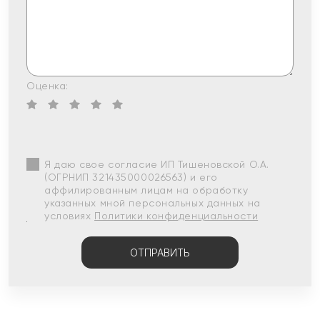
Оценка:
Я даю свое согласие ИП Тишеновской О.А.
(ОГРНИП 321435000026563) и его
аффилированным лицам на обработку
указанных мной персональных данных на
условиях
Политики конфиденциальности
ОТПРАВИТЬ