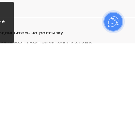
ие
одпишитесь на рассылку
одпишитесь, чтобы узнать больше о новых
оступлениях, новостях и спецпредложениях Яхонт!
Я даю свое согласие ИП Тишеновской О.А.
(ОГРНИП 321435000026563) и его
аффилированным лицам на обработку указанных
мной персональных данных на условиях
Политики
конфиденциальности