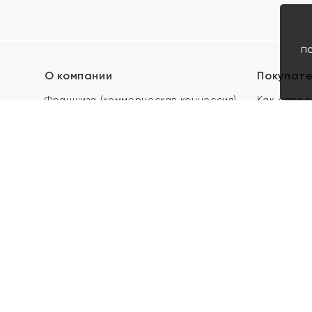
п
О компании
Покупат
Франшиза (коммерческая концессия)
Как опред
Карьера в ЯХОНТ
Акции
Контакты
Скупка и 
Магазины
Отзывы
Электронн
Правила п
подарочны