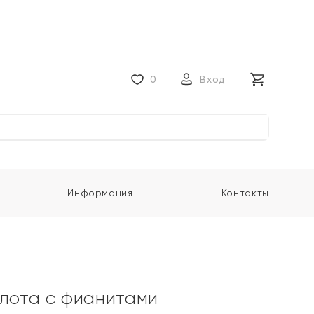
0
Вход
Информация
Контакты
олота с фианитами