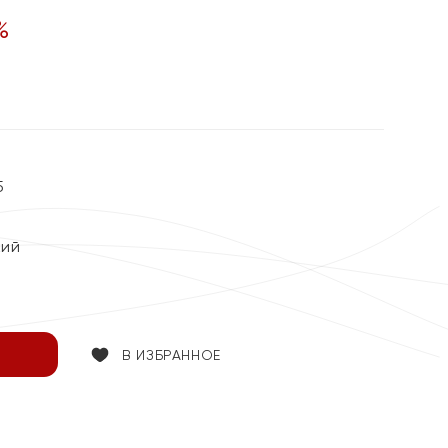
%
5
кий
В ИЗБРАННОЕ