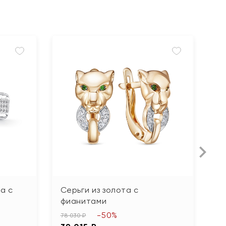
а с
Серьги из золота с
С
фианитами
ф
-50%
78 030 ₽
84