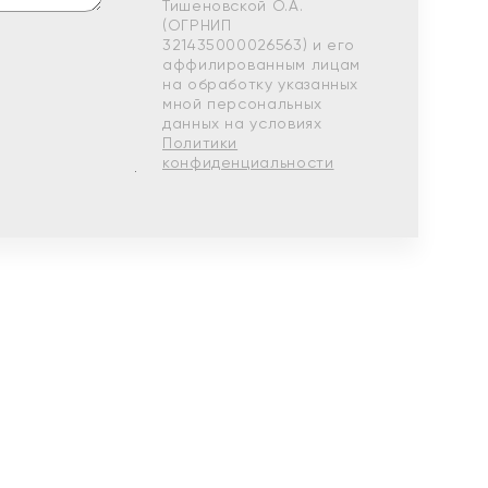
Тишеновской О.А.
(ОГРНИП
321435000026563) и его
аффилированным лицам
на обработку указанных
мной персональных
данных на условиях
Политики
конфиденциальности