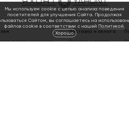
Мы используем cookie с целью анализа поведения
посетителей для улучшения Сайта. Продолжая
ользоваться Сайтом, вы соглашаетесь на использован
файлов cookie в соответствии с нашей
Политикой.
елям
Доставка и оплата
П
Хорошо
елить размер украшения
Доставка и оплата
П
п
обмен золота
ый подарочный сертификат
ользования Электронным
м сертификатом «Яхонт»