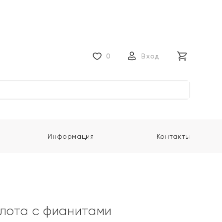
0
Вход
Информация
Контакты
олота с фианитами