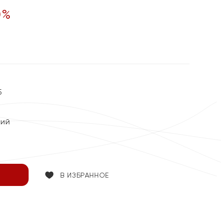
0
%
5
кий
В ИЗБРАННОЕ