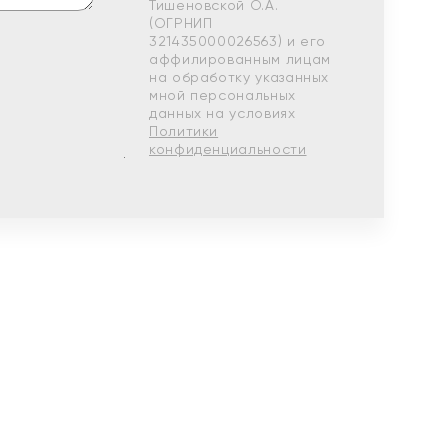
Тишеновской О.А.
(ОГРНИП
321435000026563) и его
аффилированным лицам
на обработку указанных
мной персональных
данных на условиях
Политики
конфиденциальности