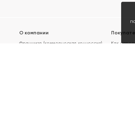
п
О компании
Покупат
Франшиза (коммерческая концессия)
Как опред
Карьера в ЯХОНТ
Акции
Контакты
Скупка и 
Магазины
Отзывы
Электронн
Правила п
подарочны