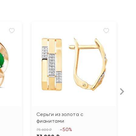
Серьги из золота с
С
фианитами
ф
-50%
75 600 ₽
75