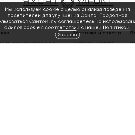
Мы используем cookie с целью анализа поведения
посетителей для улучшения Сайта. Продолжая
ользоваться Сайтом, вы соглашаетесь на использован
файлов cookie в соответствии с нашей
Политикой.
елям
Доставка и оплата
П
Хорошо
елить размер украшения
Доставка и оплата
П
п
обмен золота
ый подарочный сертификат
ользования Электронным
м сертификатом «Яхонт»