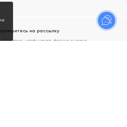
ие
одпишитесь на рассылку
одпишитесь, чтобы узнать больше о новых
оступлениях, новостях и спецпредложениях Яхонт!
Я даю свое согласие ИП Тишеновской О.А.
(ОГРНИП 321435000026563) и его
аффилированным лицам на обработку указанных
мной персональных данных на условиях
Политики
конфиденциальности