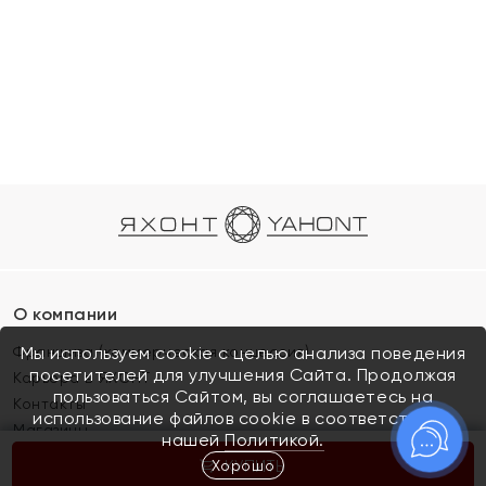
О компании
Франшиза (коммерческая концессия)
Мы используем cookie с целью анализа поведения
посетителей для улучшения Сайта. Продолжая
Карьера в ЯХОНТ
пользоваться Сайтом, вы соглашаетесь на
Контакты
использование файлов cookie в соответствии с
Магазины
нашей
Политикой.
Хорошо
КУПИТЬ
Покупателям