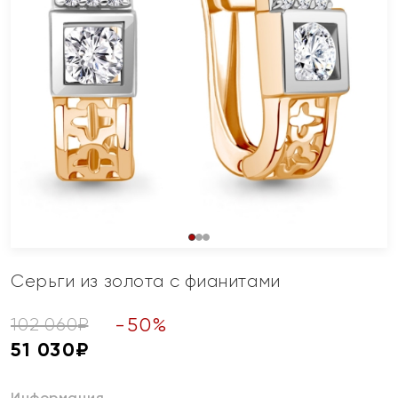
Серьги из золота с фианитами
-
50
%
102 060
₽
51 030
₽
Информация