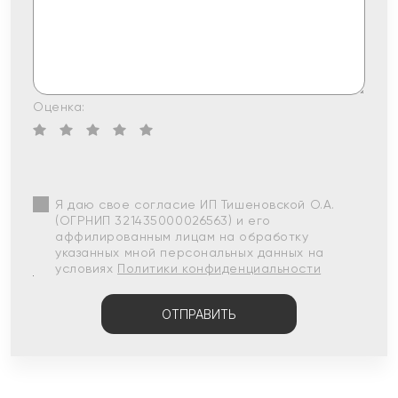
Оценка:
Я даю свое согласие ИП Тишеновской О.А.
(ОГРНИП 321435000026563) и его
аффилированным лицам на обработку
указанных мной персональных данных на
условиях
Политики конфиденциальности
ОТПРАВИТЬ