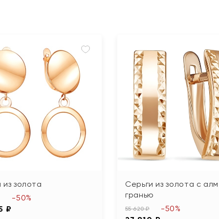
 из золота
Серьги из золота с ал
гранью
-50%
-50%
5 ₽
55 620 ₽