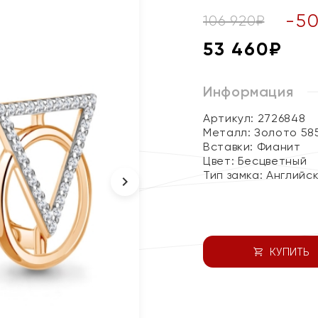
-
5
106 920
₽
53 460
₽
Информация
Артикул: 2726848
Металл:
Золото 58
Вставки:
Фианит
Цвет:
Бесцветный
Тип замка:
Английс
КУПИТЬ