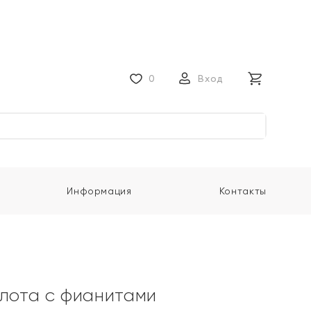
0
Вход
Информация
Контакты
олота с фианитами