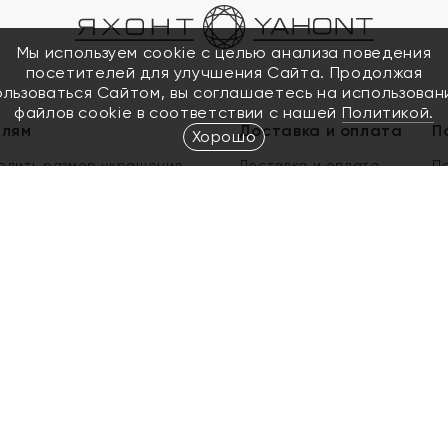
Мы используем cookie с целью анализа поведения
посетителей для улучшения Сайта. Продолжая
ользоваться Сайтом, вы соглашаетесь на использован
файлов cookie в соответствии с нашей
Политикой.
елям
Доставка и оплата
П
Хорошо
елить размер украшения
Доставка и оплата
П
п
обмен золота
ый подарочный сертификат
ользования Электронным
м сертификатом «Яхонт»