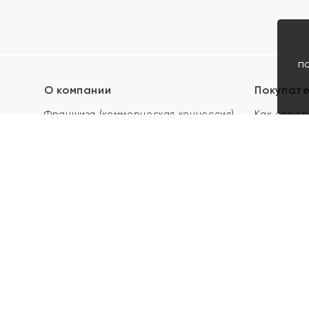
п
О компании
Покупат
Франшиза (коммерческая концессия)
Как опред
Карьера в ЯХОНТ
Акции
Контакты
Скупка и 
Магазины
Отзывы
Электронн
Правила п
подарочны