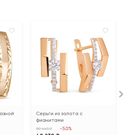
мазной
Серьги из золота с
С
фианитами
ф
-50%
80 460 ₽
24