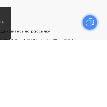
ие
одпишитесь на рассылку
одпишитесь, чтобы узнать больше о новых
оступлениях, новостях и спецпредложениях Яхонт!
Я даю свое согласие ИП Тишеновской О.А.
(ОГРНИП 321435000026563) и его
аффилированным лицам на обработку указанных
мной персональных данных на условиях
Политики