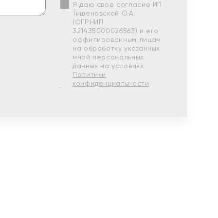
Я даю свое согласие ИП
Тишеновской О.А.
(ОГРНИП
321435000026563) и его
аффилированным лицам
на обработку указанных
мной персональных
данных на условиях
Политики
конфиденциальности