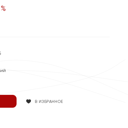
0
%
5
кий
В ИЗБРАННОЕ