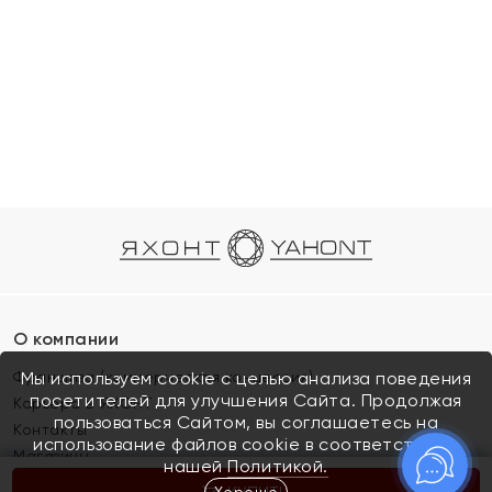
О компании
Франшиза (коммерческая концессия)
Мы используем cookie с целью анализа поведения
посетителей для улучшения Сайта. Продолжая
Карьера в ЯХОНТ
пользоваться Сайтом, вы соглашаетесь на
Контакты
использование файлов cookie в соответствии с
Магазины
нашей
Политикой.