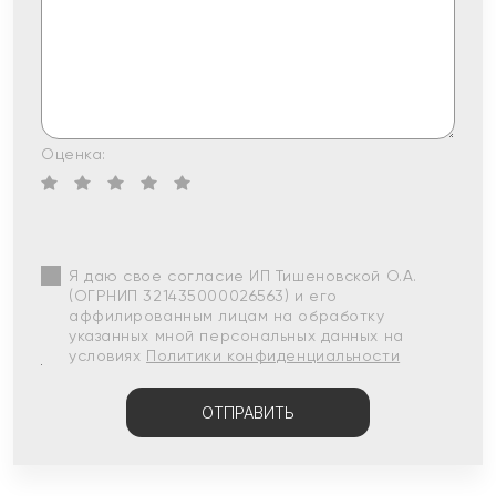
Оценка:
Я даю свое согласие ИП Тишеновской О.А.
(ОГРНИП 321435000026563) и его
аффилированным лицам на обработку
указанных мной персональных данных на
условиях
Политики конфиденциальности
ОТПРАВИТЬ