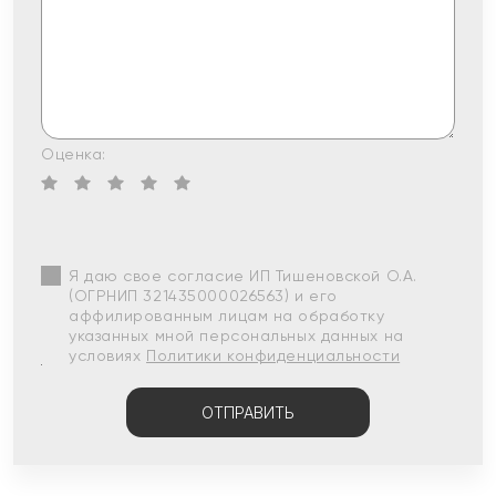
Оценка:
Я даю свое согласие ИП Тишеновской О.А.
(ОГРНИП 321435000026563) и его
аффилированным лицам на обработку
указанных мной персональных данных на
условиях
Политики конфиденциальности
ОТПРАВИТЬ