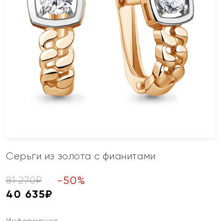
Серьги из золота с фианитами
-
50
%
81 270
₽
40 635
₽
Информация