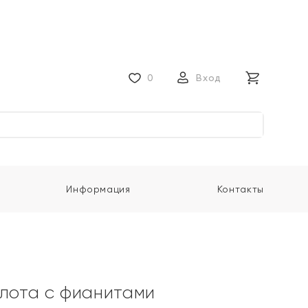
0
Вход
Информация
Контакты
олота с фианитами