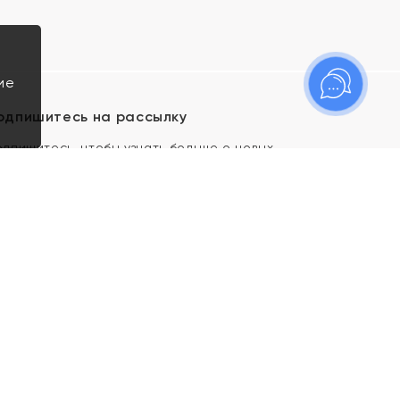
ие
одпишитесь на рассылку
одпишитесь, чтобы узнать больше о новых
оступлениях, новостях и спецпредложениях Яхонт!
Я даю свое согласие ИП Тишеновской О.А.
(ОГРНИП 321435000026563) и его
аффилированным лицам на обработку указанных
мной персональных данных на условиях
Политики