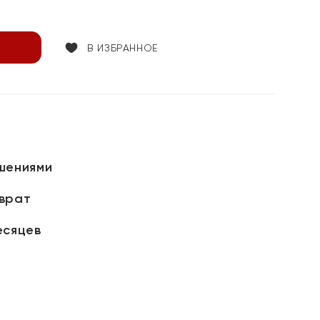
В ИЗБРАННОЕ
шениями
зврат
есяцев