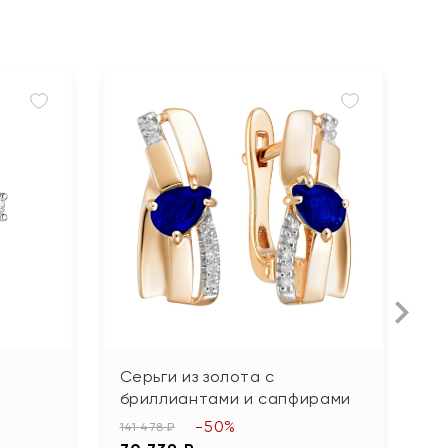
Серьги из золота с
С
бриллиантами и сапфирами
ф
-50%
141 478 ₽
60