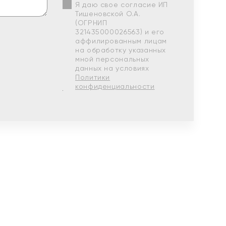
Я даю свое согласие ИП
Тишеновской О.А.
(ОГРНИП
321435000026563) и его
аффилированным лицам
на обработку указанных
мной персональных
данных на условиях
Политики
конфиденциальности