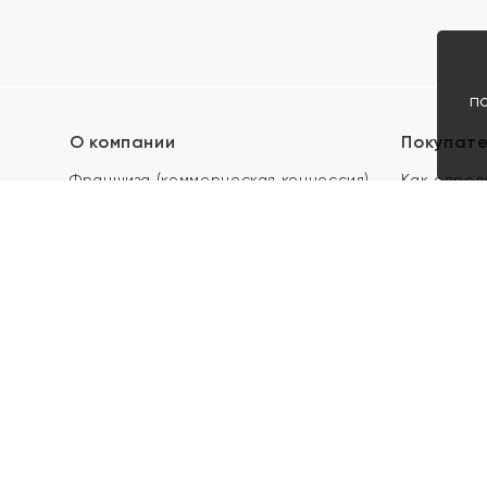
п
О компании
Покупат
Франшиза (коммерческая концессия)
Как опред
Карьера в ЯХОНТ
Акции
Контакты
Скупка и 
Магазины
Отзывы
Электронн
Правила п
подарочны