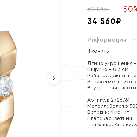
-
50
69 120
₽
34 560
₽
Информация
Фианиты
Длина украшения - 
Ширина - 0,3 см
Рабочая длина штиф
Занижение штифта -
Внутренняя высота 
Артикул: 2726761
Металл:
Золото 58
Вставки:
Фианит
Цвет:
Бесцветный
Тип замка:
Английс