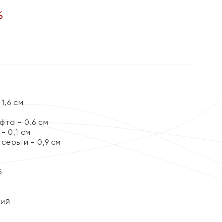
%
1,6 см
та - 0,6 см
 0,1 см
серьги - 0,9 см
5
кий