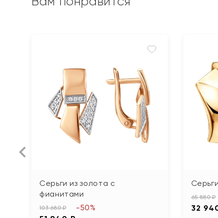
Вам понравится
Серьги из золота с
Серьги
фианитами
65 880 ₽
-50%
32 94
103 680 ₽