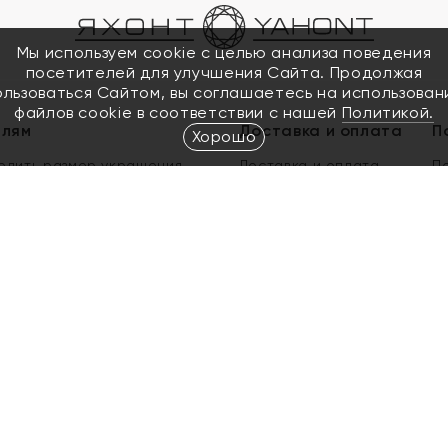
Мы используем cookie с целью анализа поведения
посетителей для улучшения Сайта. Продолжая
ользоваться Сайтом, вы соглашаетесь на использован
файлов cookie в соответствии с нашей
Политикой.
елям
Доставка и оплата
П
Хорошо
елить размер украшения
Доставка и оплата
П
п
обмен золота
ый подарочный сертификат
ользования Электронным
м сертификатом «Яхонт»