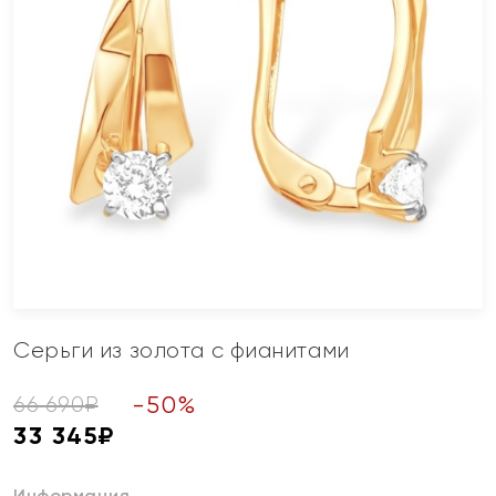
Серьги из золота с фианитами
-
50
%
66 690
₽
33 345
₽
Информация