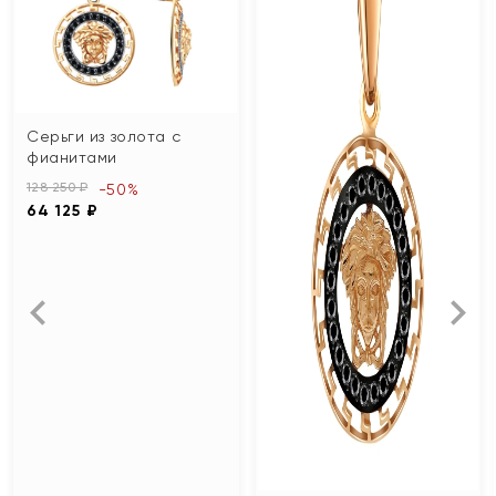
Серьги из золота с
фианитами
128 250 ₽
-50%
64 125 ₽