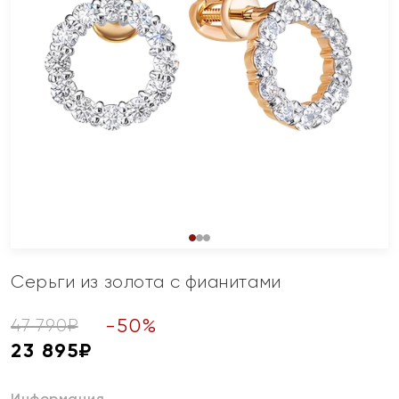
Серьги из золота с фианитами
-
50
%
47 790
₽
23 895
₽
Информация