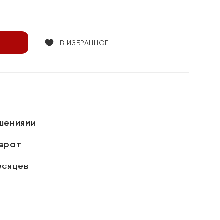
В ИЗБРАННОЕ
шениями
зврат
есяцев