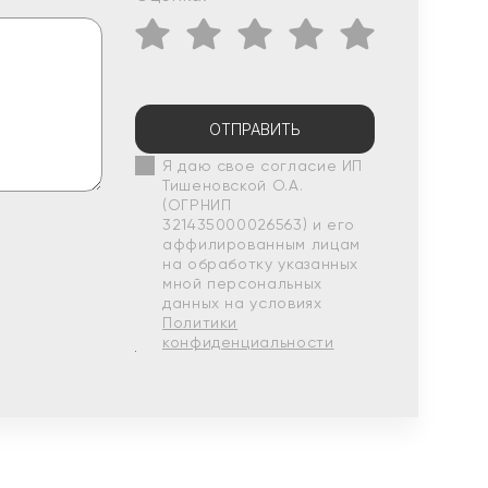
ОТПРАВИТЬ
Я даю свое согласие ИП
Тишеновской О.А.
(ОГРНИП
321435000026563) и его
аффилированным лицам
на обработку указанных
мной персональных
данных на условиях
Политики
конфиденциальности