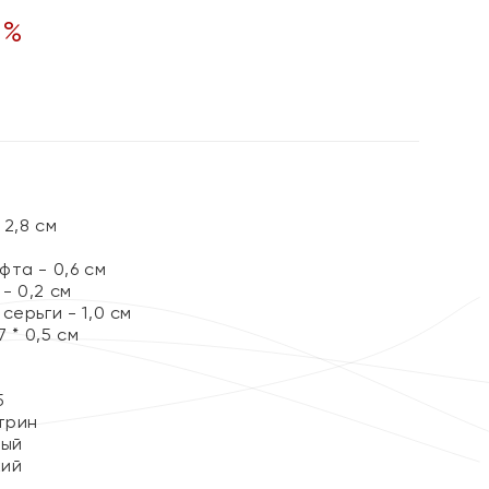
0
%
2,8 см
та - 0,6 см
- 0,2 см
серьги - 1,0 см
 * 0,5 см
5
трин
тый
кий