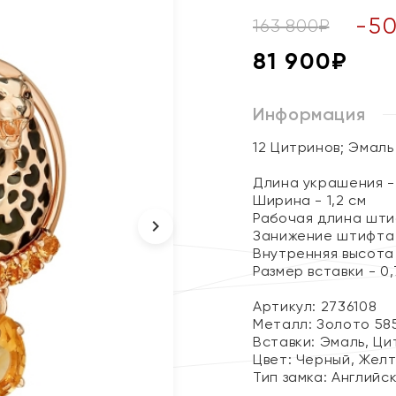
-
5
163 800
₽
81 900
₽
Информация
12 Цитринов; Эмаль
Длина украшения - 
Ширина - 1,2 см
Рабочая длина штиф
Занижение штифта 
Внутренняя высота 
Размер вставки - 0,7
Артикул: 2736108
Металл:
Золото 58
Вставки:
Эмаль, Ци
Цвет:
Черный, Жел
Тип замка:
Английс