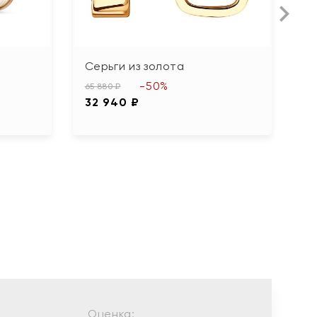
Серьги из золота
С
и
-50%
65 880 ₽
32 940 ₽
13
6
Оценка: