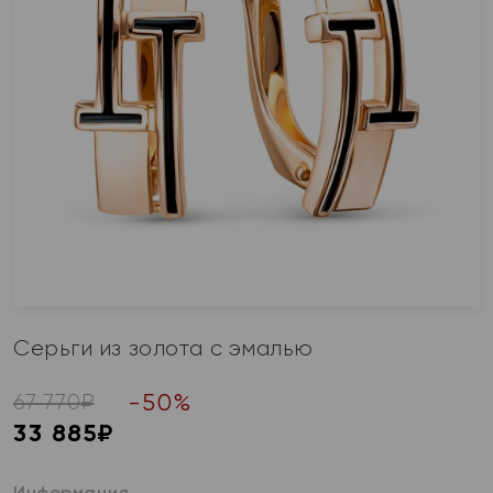
Серьги из золота с эмалью
-
50
%
67 770
₽
33 885
₽
Информация