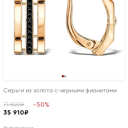
Серьги из золота с черными фианитами
-
50
%
71 820
₽
35 910
₽
Информация