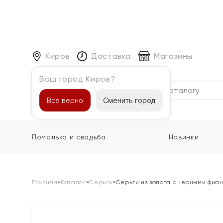
Киров
Доставка
Магазины
Ваш город Киров?
Каталог
Все верно
Сменить город
Помолвка и свадьба
Новинки
Главная
»
Каталог
»
Серьги
»
Серьги из золота с черными фиа