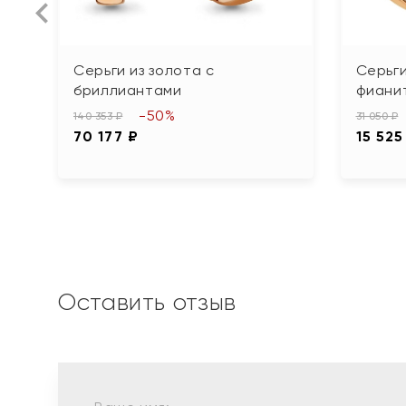
Серьги из золота с
Серьги
бриллиантами
фиани
-50%
140 353 ₽
31 050 ₽
70 177 ₽
15 525
Оставить отзыв