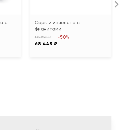
а с
Серьги из золота с
С
фианитами
г
-50%
136 890 ₽
97
68 445 ₽
4