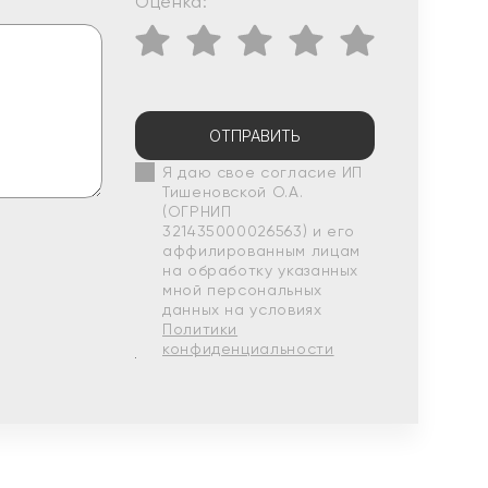
Оценка:
ОТПРАВИТЬ
Я даю свое согласие ИП
Тишеновской О.А.
(ОГРНИП
321435000026563) и его
аффилированным лицам
на обработку указанных
мной персональных
данных на условиях
Политики
конфиденциальности