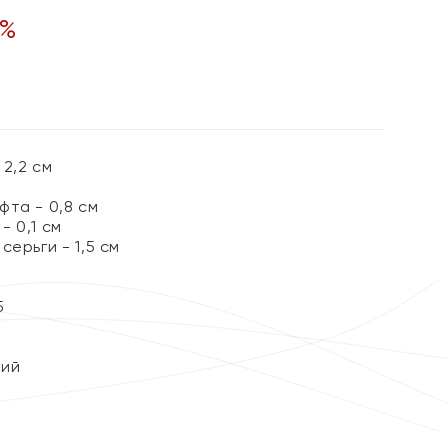
%
2,2 см
та - 0,8 см
 0,1 см
серьги - 1,5 см
5
кий