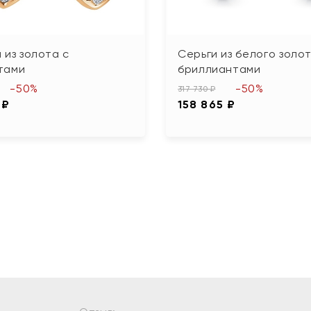
 из золота с
Серьги из белого золот
тами
бриллиантами
-50%
-50%
317 730 ₽
 ₽
158 865 ₽