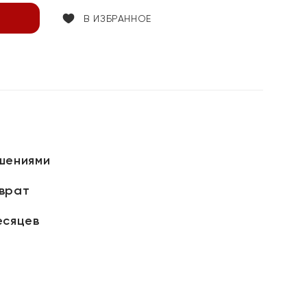
В ИЗБРАННОЕ
шениями
зврат
есяцев