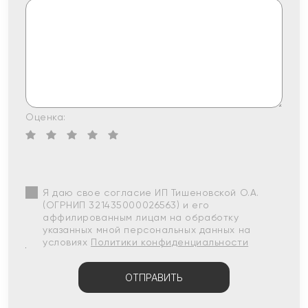
Оценка:
Я даю свое согласие ИП Тишеновской О.А.
(ОГРНИП 321435000026563) и его
аффилированным лицам на обработку
указанных мной персональных данных на
условиях
Политики конфиденциальности
ОТПРАВИТЬ