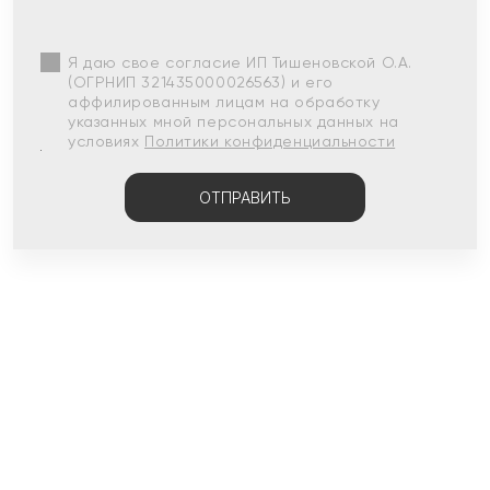
Я даю свое согласие ИП Тишеновской О.А.
(ОГРНИП 321435000026563) и его
аффилированным лицам на обработку
указанных мной персональных данных на
условиях
Политики конфиденциальности
ОТПРАВИТЬ