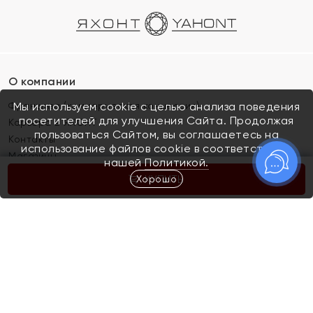
О компании
Франшиза (коммерческая концессия)
Мы используем cookie с целью анализа поведения
посетителей для улучшения Сайта. Продолжая
Карьера в ЯХОНТ
пользоваться Сайтом, вы соглашаетесь на
Контакты
использование файлов cookie в соответствии с
Магазины
нашей
Политикой.
Хорошо
КУПИТЬ
Покупателям
Как определить размер украшения
Киров
Акции
Магазины
Скупка и обмен золота
Отзывы
Электронный подарочный сертификат
Помолвка и свадьба
Правила пользования Электронным
Каталог
подарочным сертификатом «Яхонт»