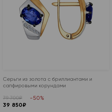
Серьги из золота с бриллиантами и
сапфировыми корундами
-
50
%
79 700
₽
39 850
₽