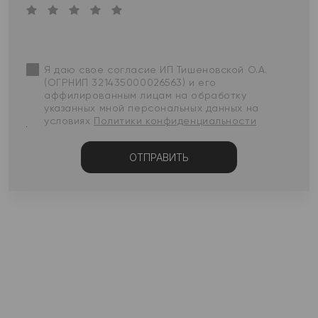
Я даю свое согласие ИП Тишеновской О.А.
(ОГРНИП 321435000026563) и его
аффилированным лицам на обработку
указанных мной персональных данных на
условиях
Политики конфиденциальности
ОТПРАВИТЬ