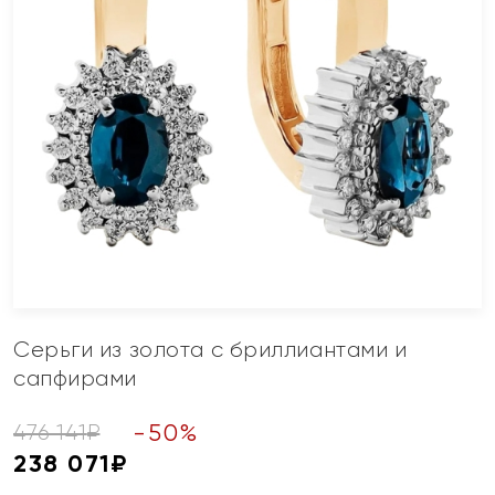
Серьги из золота с бриллиантами и
сапфирами
-
50
%
476 141
₽
238 071
₽