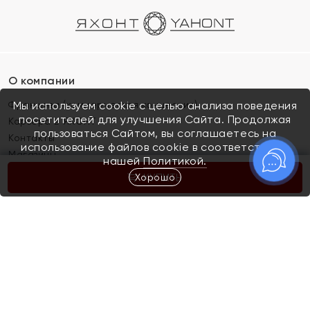
О компании
Франшиза (коммерческая концессия)
Мы используем cookie с целью анализа поведения
посетителей для улучшения Сайта. Продолжая
Карьера в ЯХОНТ
пользоваться Сайтом, вы соглашаетесь на
Контакты
использование файлов cookie в соответствии с
Магазины
нашей
Политикой.
Хорошо
КУПИТЬ
Покупателям
Как определить размер украшения
Киров
Акции
Магазины
Скупка и обмен золота
Отзывы
Электронный подарочный сертификат
Помолвка и свадьба
Правила пользования Электронным
Каталог
подарочным сертификатом «Яхонт»