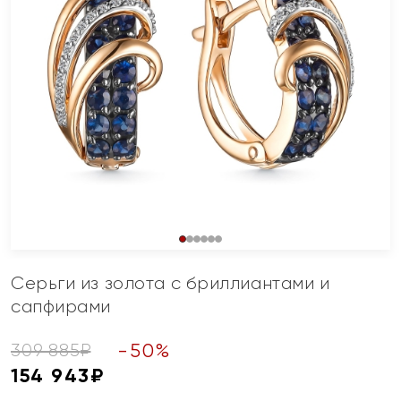
Серьги из золота с бриллиантами и
сапфирами
-
50
%
309 885
₽
154 943
₽