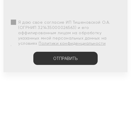
Я даю свое согласие ИП Тишеновской О.А.
(ОГРНИП 321435000026563) и его
аффилированным лицам на обработку
указанных мной персональных данных на
условиях
Политики конфиденциальности
ОТПРАВИТЬ