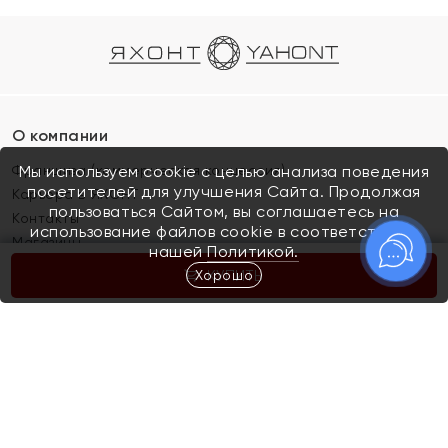
О компании
Франшиза (коммерческая концессия)
Мы используем cookie с целью анализа поведения
посетителей для улучшения Сайта. Продолжая
Карьера в ЯХОНТ
пользоваться Сайтом, вы соглашаетесь на
Контакты
использование файлов cookie в соответствии с
Магазины
нашей
Политикой.
Хорошо
КУПИТЬ
Покупателям
Как определить размер украшения
Киров
Акции
Магазины
Скупка и обмен золота
Отзывы
Электронный подарочный сертификат
Помолвка и свадьба
Правила пользования Электронным