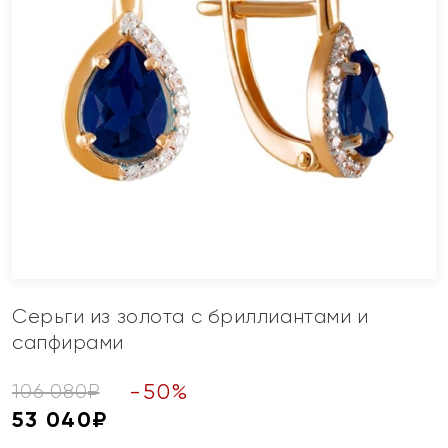
Серьги из золота с бриллиантами и
сапфирами
-
50
%
106 080
₽
53 040
₽