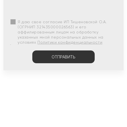
Я даю свое согласие ИП Тишеновской О.А.
(ОГРНИП 321435000026563) и его
аффилированным лицам на обработку
указанных мной персональных данных на
условиях
Политики конфиденциальности
ОТПРАВИТЬ