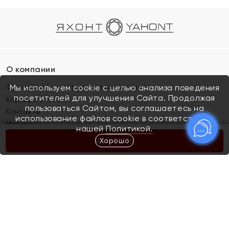
О компании
Франшиза (коммерческая концессия)
Мы используем cookie с целью анализа поведения
посетителей для улучшения Сайта. Продолжая
Карьера в ЯХОНТ
пользоваться Сайтом, вы соглашаетесь на
Контакты
использование файлов cookie в соответствии с
Магазины
нашей
Политикой.
Хорошо
КУПИТЬ
Покупателям
Как определить размер украшения
Киров
Акции
Магазины
Скупка и обмен золота
Отзывы
Электронный подарочный сертификат
Помолвка и свадьба
Правила пользования Электронным