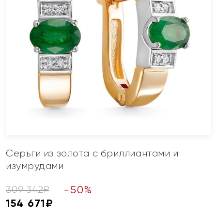
Серьги из золота с бриллиантами и
изумрудами
-
50
%
309 342
₽
154 671
₽