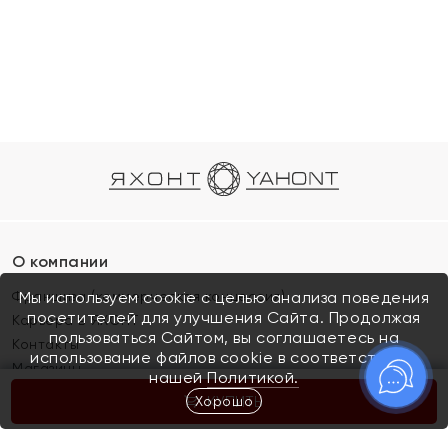
О компании
Франшиза (коммерческая концессия)
Мы используем cookie с целью анализа поведения
посетителей для улучшения Сайта. Продолжая
Карьера в ЯХОНТ
пользоваться Сайтом, вы соглашаетесь на
Контакты
использование файлов cookie в соответствии с
Магазины
нашей
Политикой.
Хорошо
КУПИТЬ
Покупателям