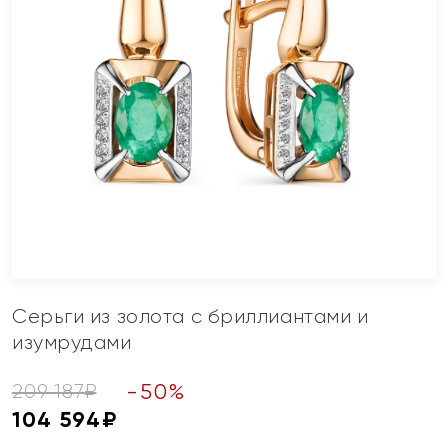
Серьги из золота с бриллиантами и
изумрудами
-
50
%
209 187
₽
104 594
₽