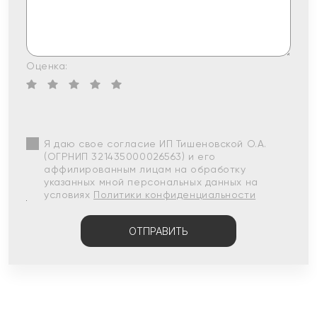
Оценка:
Я даю свое согласие ИП Тишеновской О.А.
(ОГРНИП 321435000026563) и его
аффилированным лицам на обработку
указанных мной персональных данных на
условиях
Политики конфиденциальности
ОТПРАВИТЬ