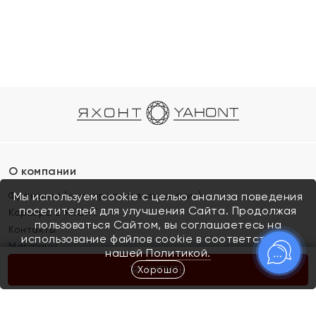
О компании
Франшиза (коммерческая концессия)
Мы используем cookie с целью анализа поведения
посетителей для улучшения Сайта. Продолжая
Карьера в ЯХОНТ
пользоваться Сайтом, вы соглашаетесь на
Контакты
использование файлов cookie в соответствии с
Магазины
нашей
Политикой.
Хорошо
КУПИТЬ
Покупателям
Как определить размер украшения
Киров