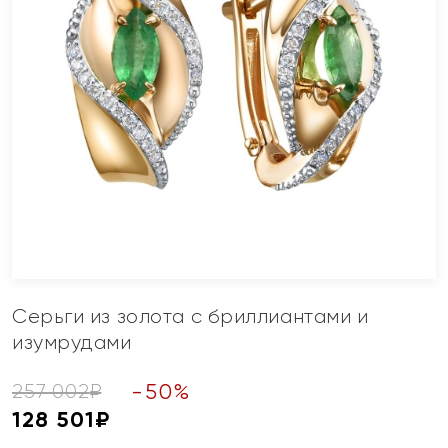
Серьги из золота с бриллиантами и
изумрудами
-
50
%
257 002
₽
128 501
₽