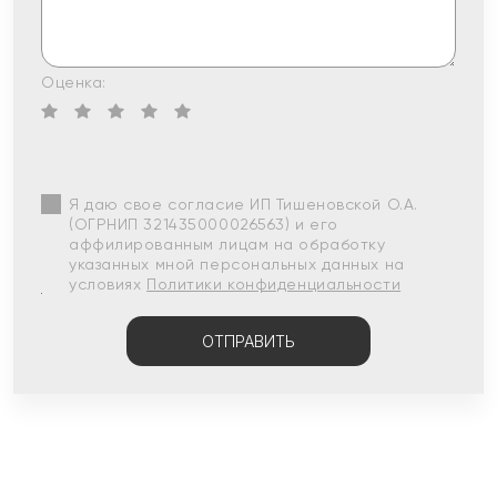
Оценка:
Я даю свое согласие ИП Тишеновской О.А.
(ОГРНИП 321435000026563) и его
аффилированным лицам на обработку
указанных мной персональных данных на
условиях
Политики конфиденциальности
ОТПРАВИТЬ