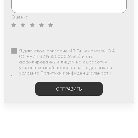
Оценка:
Я даю свое согласие ИП Тишеновской О.А.
(ОГРНИП 321435000026563) и его
аффилированным лицам на обработку
указанных мной персональных данных на
условиях
Политики конфиденциальности
ОТПРАВИТЬ