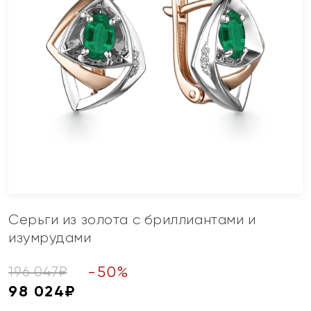
Серьги из золота с бриллиантами и
изумрудами
-
50
%
196 047
₽
98 024
₽