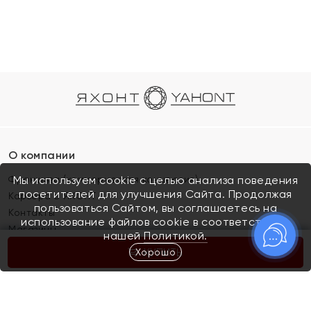
О компании
Франшиза (коммерческая концессия)
Мы используем cookie с целью анализа поведения
посетителей для улучшения Сайта. Продолжая
Карьера в ЯХОНТ
пользоваться Сайтом, вы соглашаетесь на
Контакты
использование файлов cookie в соответствии с
Магазины
нашей
Политикой.
Хорошо
КУПИТЬ
Покупателям
Как определить размер украшения
Киров
Акции