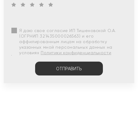
Я даю свое согласие ИП Тишеновской О.А.
(ОГРНИП 321435000026563) и его
аффилированным лицам на обработку
указанных мной персональных данных на
условиях
Политики конфиденциальности
ОТПРАВИТЬ