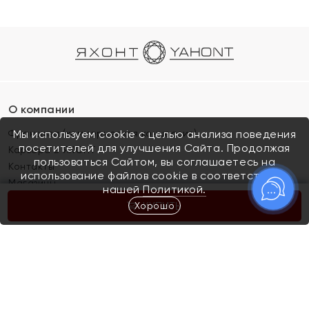
О компании
Франшиза (коммерческая концессия)
Мы используем cookie с целью анализа поведения
посетителей для улучшения Сайта. Продолжая
Карьера в ЯХОНТ
пользоваться Сайтом, вы соглашаетесь на
Контакты
использование файлов cookie в соответствии с
Магазины
нашей
Политикой.
Хорошо
КУПИТЬ
Покупателям
Как определить размер украшения
Киров
Акции
Магазины
Скупка и обмен золота
Отзывы
Электронный подарочный сертификат