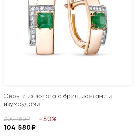
Серьги из золота с бриллиантами и
изумрудами
-
50
%
209 160
₽
104 580
₽