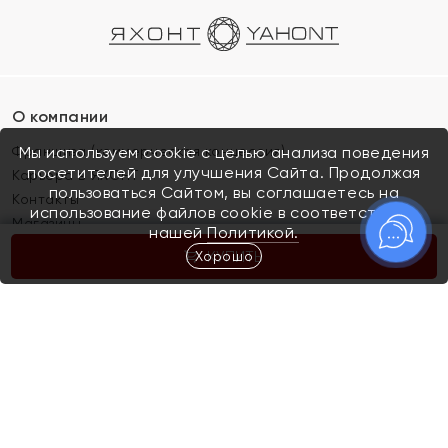
О компании
Франшиза (коммерческая концессия)
Мы используем cookie с целью анализа поведения
посетителей для улучшения Сайта. Продолжая
Карьера в ЯХОНТ
пользоваться Сайтом, вы соглашаетесь на
Контакты
использование файлов cookie в соответствии с
Магазины
нашей
Политикой.
Хорошо
КУПИТЬ
Покупателям
Как определить размер украшения
Киров
Акции
Магазины
Скупка и обмен золота
Отзывы
Электронный подарочный сертификат
Помолвка и свадьба
Правила пользования Электронным
Каталог
подарочным сертификатом «Яхонт»