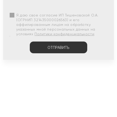
Я даю свое согласие ИП Тишеновской О.А.
(ОГРНИП 321435000026563) и его
аффилированным лицам на обработку
указанных мной персональных данных на
условиях
Политики конфиденциальности
ОТПРАВИТЬ