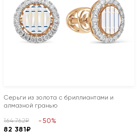
Серьги из золота с бриллиантами и
алмазной гранью
-
50
%
164 762
₽
82 381
₽