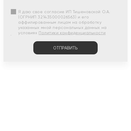
Я даю свое согласие ИП Тишеновской О.А.
(ОГРНИП 321435000026563) и его
аффилированным лицам на обработку
указанных мной персональных данных на
условиях
Политики конфиденциальности
ОТПРАВИТЬ