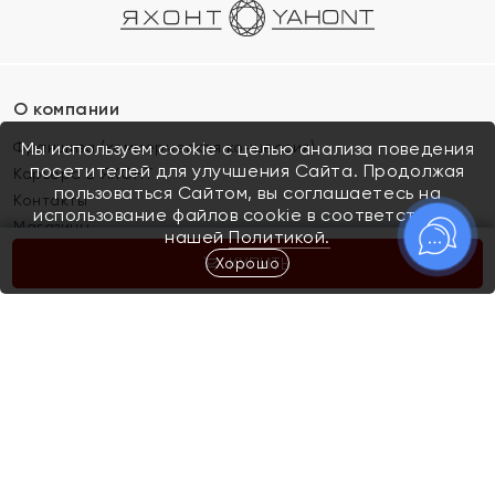
О компании
Франшиза (коммерческая концессия)
Мы используем cookie с целью анализа поведения
посетителей для улучшения Сайта. Продолжая
Карьера в ЯХОНТ
пользоваться Сайтом, вы соглашаетесь на
Контакты
использование файлов cookie в соответствии с
Магазины
нашей
Политикой.
Хорошо
КУПИТЬ
Покупателям
Как определить размер украшения
Киров
Акции
Магазины
Скупка и обмен золота
Отзывы
Электронный подарочный сертификат
Помолвка и свадьба
Правила пользования Электронным
Каталог
подарочным сертификатом «Яхонт»