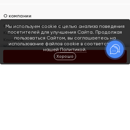
О компании
Франшиза (коммерческая концессия)
Мы используем cookie с целью анализа поведения
посетителей для улучшения Сайта. Продолжая
Карьера в ЯХОНТ
пользоваться Сайтом, вы соглашаетесь на
Контакты
использование файлов cookie в соответствии с
Магазины
нашей
Политикой.
Хорошо
КУПИТЬ
Покупателям
Как определить размер украшения
Киров
Акции
Магазины
Скупка и обмен золота
Отзывы
Электронный подарочный сертификат
Помолвка и свадьба
Правила пользования Электронным
Каталог
подарочным сертификатом «Яхонт»
Новинки
Доставка и оплата
Акции