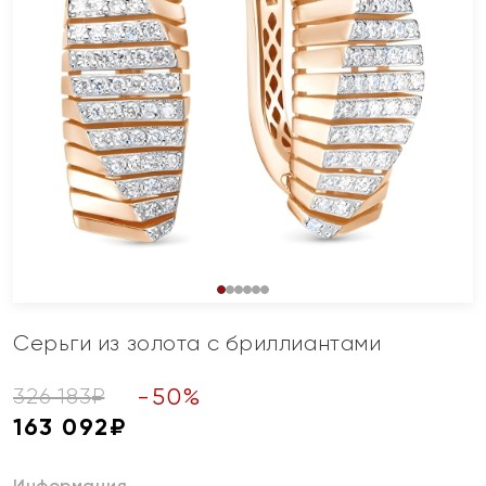
Серьги из золота с бриллиантами
-
50
%
326 183
₽
163 092
₽
Информация