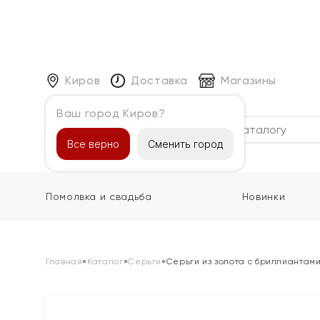
Киров
Доставка
Магазины
Ваш город Киров?
Каталог
Все верно
Сменить город
Помолвка и свадьба
Новинки
Главная
»
Каталог
»
Серьги
»
Серьги из золота с бриллиантам