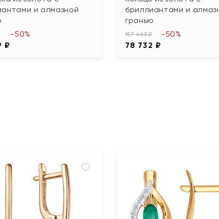
иантами и алмазной
бриллиантами и алмаз
ю
гранью
-50%
-50%
157 463 ₽
9 ₽
78 732 ₽