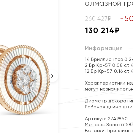
алмазной г
-
5
260 427
₽
130 214
₽
Информация
14 Бриллиантов 0,2
2 Бр Кр-57 0,08 ct 
12 Бр Кр-57 0,16 ct 
Характеристики изд
могут незначитель
Диаметр декоратив
Рабочая длина шти
Артикул: 2749850
Металл:
Золото 58
Вставки:
Бриллиан