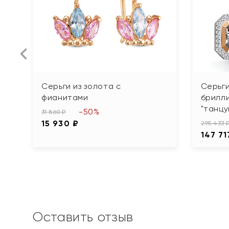
Серьги из золота с
Серьги
фианитами
брилл
"танц
-50%
31 860 ₽
15 930 ₽
295 433 
147 71
Оставить отзыв