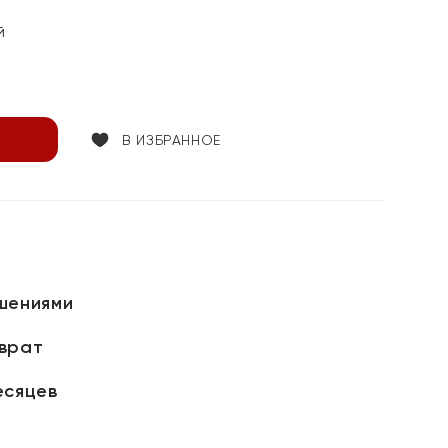
й
В ИЗБРАННОЕ
шениями
зврат
есяцев