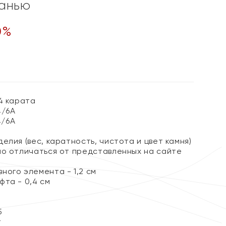
ранью
0
%
4 карата
4/6А
4/6А
елия (вес, каратность, чистота и цвет камня)
но отличаться от представленных на сайте
ного элемента - 1,2 см
фта - 0,4 см
5
т