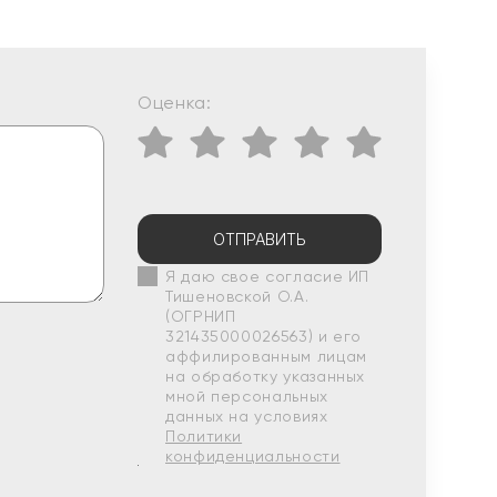
Оценка:
ОТПРАВИТЬ
Я даю свое согласие ИП
Тишеновской О.А.
(ОГРНИП
321435000026563) и его
аффилированным лицам
на обработку указанных
мной персональных
данных на условиях
Политики
конфиденциальности