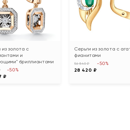
 из золота с
Серьги из золота с ага
иантами и
фианитами
ующими" бриллиантами
-50%
56 840 ₽
-50%
28 420 ₽
₽
7 ₽