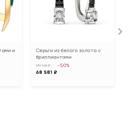
тами и
Серьги из белого золота с
С
бриллиантами
о
-50%
137 161 ₽
14
68 581 ₽
7