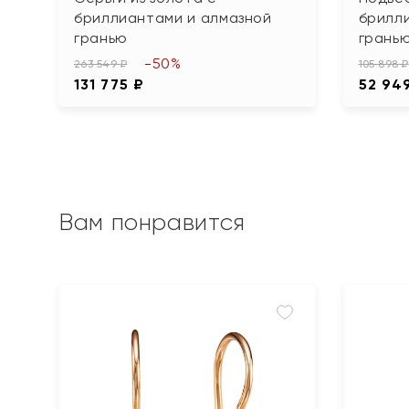
бриллиантами и алмазной
брилл
гранью
грань
-50%
263 549 ₽
105 898 ₽
131 775 ₽
52 94
Вам понравится