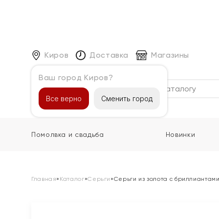
Киров
Доставка
Магазины
Ваш город Киров?
Каталог
Все верно
Сменить город
Помолвка и свадьба
Новинки
Главная
»
Каталог
»
Серьги
»
Серьги из золота с бриллиантам