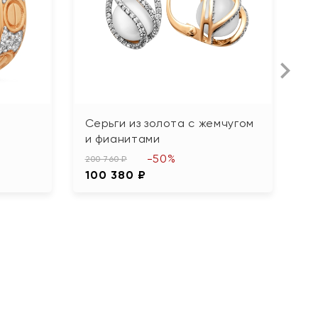
Серьги из золота с жемчугом
С
и фианитами
ф
-50%
200 760 ₽
59
100 380 ₽
2