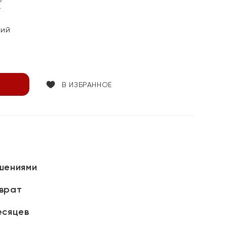
т
кий
В ИЗБРАННОЕ
шениями
зврат
есяцев