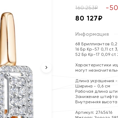
-
5
160 253
₽
80 127
₽
Информация
68 Бриллиантов 0,2
16 Бр Кр-57 0,11 ct 
52 Бр Кр-17 0,09 ct
Характеристики изд
могут незначитель
Длина украшения - 
Ширина - 0,6 см
Рабочая длина штиф
Занижение штифта 
Внутренняя высота 
Артикул: 2745416
Металл:
Золото 58