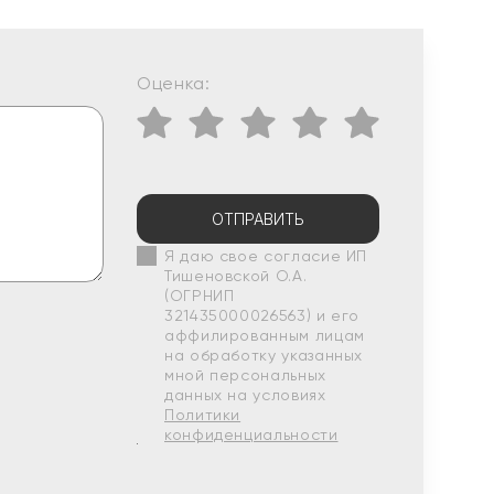
Оценка:
ОТПРАВИТЬ
Я даю свое согласие ИП
Тишеновской О.А.
(ОГРНИП
321435000026563) и его
аффилированным лицам
на обработку указанных
мной персональных
данных на условиях
Политики
конфиденциальности